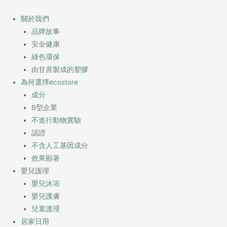
Skip
to
關於我們
content
品牌故事
安全健康
綠色環保
由甘蔗製成的塑膠
為何選擇ecostore
成分
B型企業
不進行動物實驗
認證
不含人工基因成分
效果顯著
嬰兒護理
嬰兒沐浴
嬰兒護膚
兒童護理
居家日用