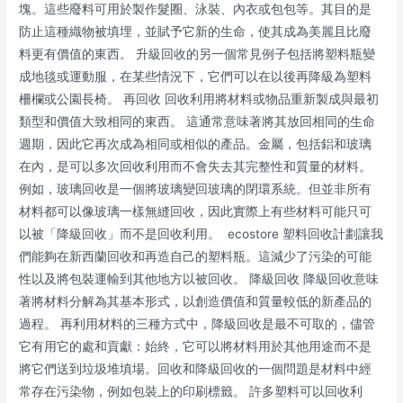
塊。這些廢料可用於製作髮圈、泳裝、內衣或包包等。其目的是
防止這種織物被填埋，並賦予它新的生命，使其成為美麗且比廢
料更有價值的東西。 升級回收的另一個常見例子包括將塑料瓶變
成地毯或運動服，在某些情況下，它們可以在以後再降級為塑料
柵欄或公園長椅。 再回收 回收利用將材料或物品重新製成與最初
類型和價值大致相同的東西。 這通常意味著將其放回相同的生命
週期，因此它再次成為相同或相似的產品。金屬，包括鋁和玻璃
在內，是可以多次回收利用而不會失去其完整性和質量的材料。
例如，玻璃回收是一個將玻璃變回玻璃的閉環系統。但並非所有
材料都可以像玻璃一樣無縫回收，因此實際上有些材料可能只可
以被「降級回收」而不是回收利用。 ecostore 塑料回收計劃讓我
們能夠在新西蘭回收和再造自己的塑料瓶。這減少了污染的可能
性以及將包裝運輸到其他地方以被回收。 降級回收 降級回收意味
著將材料分解為其基本形式，以創造價值和質量較低的新產品的
過程。 再利用材料的三種方式中，降級回收是最不可取的，儘管
它有用它的處和貢獻：始終，它可以將材料用於其他用途而不是
將它們送到垃圾堆填場。回收和降級回收的一個問題是材料中經
常存在污染物，例如包裝上的印刷標籤。 許多塑料可以回收利