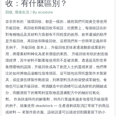
收：有什麼區別？
回收
,
環保生活
/ By
ecostore
並非所有的「循環回收」都是一樣的，雖然我們可能會交替使用
升級回收、再回收和降級回收等術語，但實際上，每個術語在針
對每種物品及其材料方面都有不同程度的效用。效率遞減的順序
是升級回收、再回收和降級回收。這裡我們有一些簡單定義和常
見例子。 升級回收 基本上，升級回收意味著通過翻新或重新利
用，將廢棄材料轉化為更有價值的東西。 升級回收有助於創造循
環經濟，其中材料不斷重複使用而不是被浪費。透過提高對世界
集體廢物的認識，升級回收成為了創意人士的靈感來源，他們專
注於如何將物品遠離垃圾堆填區。這可能包括用托盤製作木製家
具，或從廣告牌製作郵差袋，到將塑料洗衣粉袋變成零錢包。食
物也可以被升級回收。啤酒釀造中的酒糟可以成為餅乾的關鍵成
分，而釀酒留下的葡萄籽提取物是護膚配方中的極好抗氧化
劑。 作為快速時尚的解毒劑，時尚行業越來越多地發現升級循環
的例子。就像使用 deadstock — 生產過剩或取消訂單留下的商品
或材料 — 來製作新衣服。該術語還可以描述切割圖案留下的小