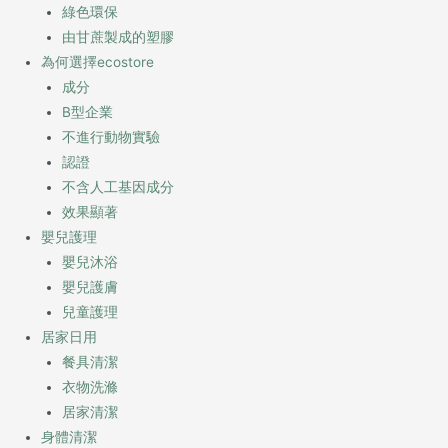
綠色環保
由甘蔗製成的塑膠
為何選擇ecostore
成分
B型企業
不進行動物實驗
認證
不含人工基因成分
效果顯著
嬰兒護理
嬰兒沐浴
嬰兒護膚
兒童護理
居家日用
餐具清潔
衣物洗滌
居家清潔
身體清潔