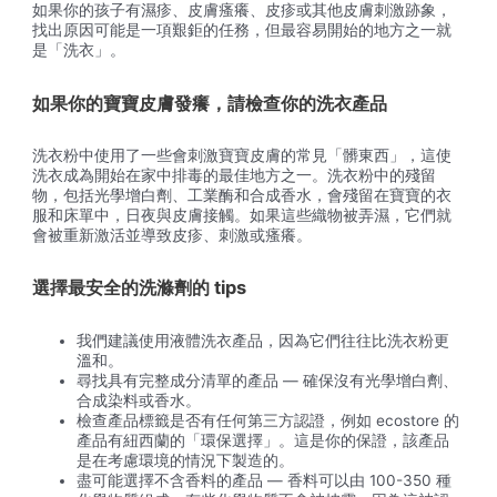
如果你的孩子有濕疹、皮膚瘙癢、皮疹或其他皮膚刺激跡象，
找出原因可能是一項艱鉅的任務，但最容易開始的地方之一就
是「洗衣」。
如果你的寶寶皮膚發癢，請檢查你的洗衣產品
洗衣粉中使用了一些會刺激寶寶皮膚的常見「髒東西」，這使
洗衣成為開始在家中排毒的最佳地方之一。洗衣粉中的殘留
物，包括光學增白劑、工業酶和合成香水，會殘留在寶寶的衣
服和床單中，日夜與皮膚接觸。如果這些織物被弄濕，它們就
會被重新激活並導致皮疹、刺激或瘙癢。
選擇最安全的洗滌劑的 tips
我們建議使用液體洗衣產品，因為它們往往比洗衣粉更
溫和。
尋找具有完整成分清單的產品 — 確保沒有光學增白劑、
合成染料或香水。
檢查產品標籤是否有任何第三方認證，例如 ecostore 的
產品有紐西蘭的「環保選擇」。這是你的保證，該產品
是在考慮環境的情況下製造的。
盡可能選擇不含香料的產品 — 香料可以由 100-350 種