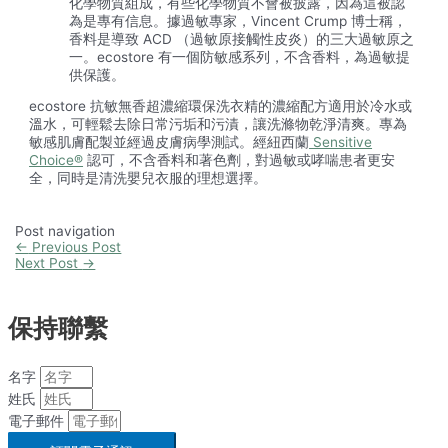
化學物質組成，有些化學物質不會被披露，因為這被認
為是專有信息。據過敏專家，Vincent Crump 博士稱，
香料是導致 ACD （過敏原接觸性皮炎）的三大過敏原之
一。ecostore 有一個防敏感系列，不含香料，為過敏提
供保護。
ecostore 抗敏無香超濃縮環保洗衣精的濃縮配方適用於冷水或
溫水，可輕鬆去除日常污垢和污漬，讓洗滌物乾淨清爽。專為
敏感肌膚配製並經過皮膚病學測試。經紐西蘭
Sensitive
Choice®
認可，不含香料和著色劑，對過敏或哮喘患者更安
全，同時是清洗嬰兒衣服的理想選擇。
Post navigation
←
Previous Post
Next Post
→
保持聯繫
名字
姓氏
電子郵件