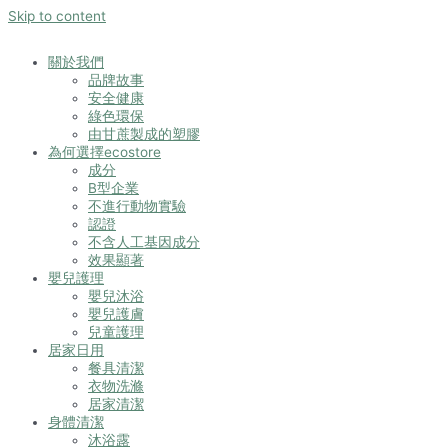
Skip to content
關於我們
品牌故事
安全健康
綠色環保
由甘蔗製成的塑膠
為何選擇ecostore
成分
B型企業
不進行動物實驗
認證
不含人工基因成分
效果顯著
嬰兒護理
嬰兒沐浴
嬰兒護膚
兒童護理
居家日用
餐具清潔
衣物洗滌
居家清潔
身體清潔
沐浴露