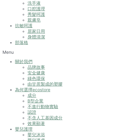
洗手液
口腔護理
秀髮呵護
親膚皂
抗敏呵護
居家日用
身體清潔
部落格
Menu
關於我們
品牌故事
安全健康
綠色環保
由甘蔗製成的塑膠
為何選擇ecostore
成分
B型企業
不進行動物實驗
認證
不含人工基因成分
效果顯著
嬰兒護理
嬰兒沐浴